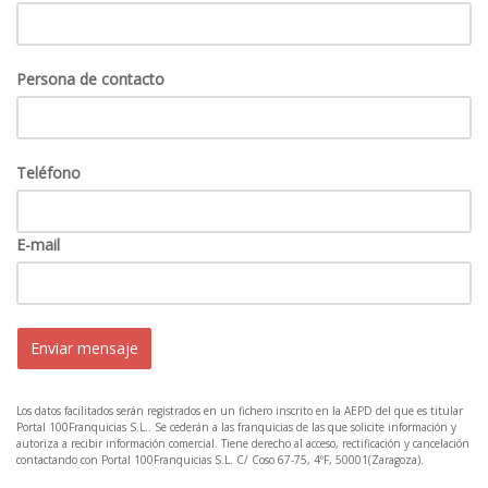
Persona de contacto
Teléfono
E-mail
Enviar mensaje
Los datos facilitados serán registrados en un fichero inscrito en la AEPD del que es titular
Portal 100Franquicias S.L.. Se cederán a las franquicias de las que solicite información y
autoriza a recibir información comercial. Tiene derecho al acceso, rectificación y cancelación
contactando con Portal 100Franquicias S.L. C/ Coso 67-75, 4ºF, 50001(Zaragoza).