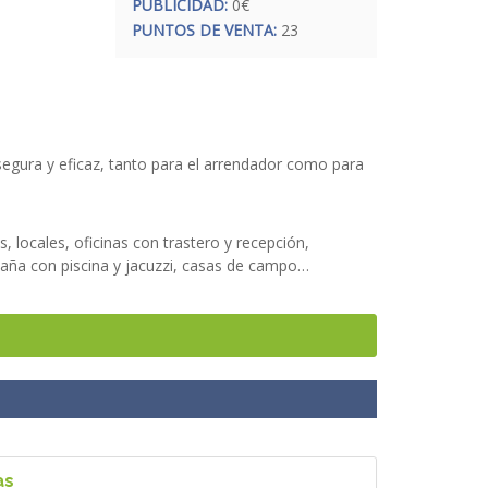
PUBLICIDAD:
0€
PUNTOS DE VENTA:
23
segura y eficaz, tanto para el arrendador como para
 locales, oficinas con trastero y recepción,
taña con piscina y jacuzzi, casas de campo…
sibilidades que le están esperando, para que pueda
as