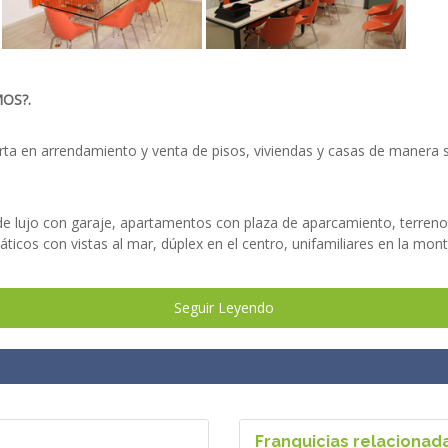
OS?.
erta en arrendamiento y venta de pisos, viviendas y casas de manera 
e lujo con garaje, apartamentos con plaza de aparcamiento, terrenos,
icos con vistas al mar, dúplex en el centro, unifamiliares en la mon
arias, contacte con nosotros, le informaremos sobre las múltiples po
Seguir Leyendo
QUILOTUCASA.COM.
on servicios añadidos.
Franquicias relacionad