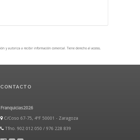
ción y autoriza a recibir información comercial. Tiene derecho al acceso,
CONTACTO
Franquicias2026
C/Coso 67-75, 4ºF 50001 - Zaragoza
Tfno. 902 012 050 / 976 228 839