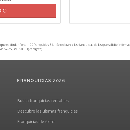
RIO
 que es titular Portal 100Franquicias S.L.. Se cederán a las franquicias de las que solicite informa
Coso 67-75, 4ºF, 50001(Zaragoza).
FRANQUICIAS 2026
Busca franquicias rentables
Descubre las últimas franquicias
Franquicias de éxito