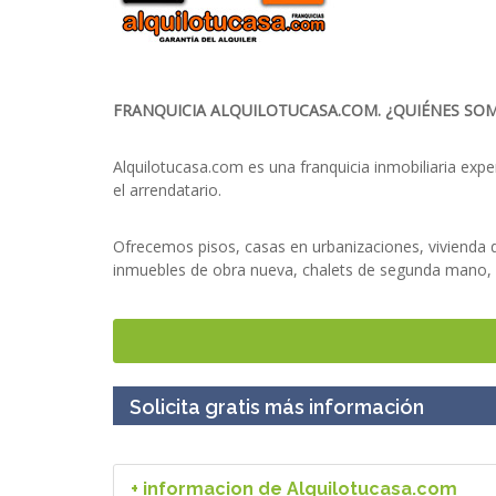
FRANQUICIA ALQUILOTUCASA.COM. ¿QUIÉNES SOM
Alquilotucasa.com es una franquicia inmobiliaria exp
el arrendatario.
Ofrecemos pisos, casas en urbanizaciones, vivienda d
inmuebles de obra nueva, chalets de segunda mano, át
Si le interesa emprender en el sector de las inmobili
emprender de manera segura y eficaz.
Solicita gratis más información
POR QUÉ SER FRANQUICIADO DE FRANQUICIA AL
Inversión inicial y costes mensuales reducidos.
Diferenciazón de inmobiliarias “tradicionales” c
+ informacion de Alquilotucasa.com