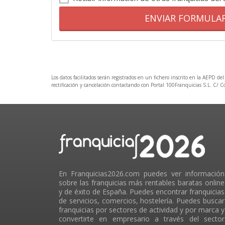
ENVIAR FORMULA
Los datos facilitados serán registrados en un fichero inscrito en la AEPD del
rectificación y cancelación contactando con Portal 100Franquicias S.L. C/ 
En Franquicias2026.com puedes ver información
sobre las franquicias más rentables baratas online
y de éxito de España. Puedes encontrar franquicias
de servicios, comercios, hostelería. Puedes buscar
franquicias por sectores de actividad y por marca y
convertirte en empresario a través del sector