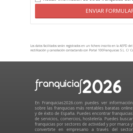
ENVIAR FORMULA
Los datos facilitados serán registrados en un fichero inscrito en la AEPD del
rectificación y cancelación contactando con Portal 100Franquicias S.L. C/ 
En Franquicias2026.com puedes ver información
sobre las franquicias más rentables baratas online
y de éxito de España. Puedes encontrar franquicias
de servicios, comercios, hostelería. Puedes buscar
franquicias por sectores de actividad y por marca y
convertirte en empresario a través del sector