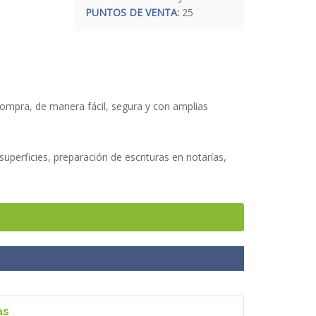
PUNTOS DE VENTA:
25
 compra, de manera fácil, segura y con amplias
superficies, preparación de escrituras en notarías,
nal, para que su inversión sea un éxito de gran
as