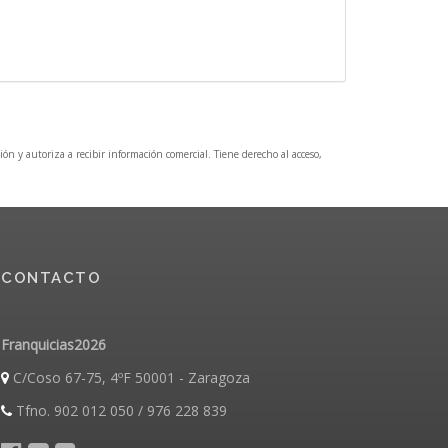
ción y autoriza a recibir información comercial. Tiene derecho al acceso,
CONTACTO
Franquicias2026
C/Coso 67-75, 4ºF 50001 - Zaragoza
Tfno. 902 012 050 / 976 228 839