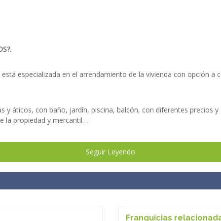
S?.
a está especializada en el arrendamiento de la vivienda con opción a
y áticos, con baño, jardín, piscina, balcón, con diferentes precios y 
 de la propiedad y mercantil…
no lo dude y contacte con nosotros, le atenderemos de manera profesio
Seguir Leyendo
MPRALQUILANDO.
Franquicias relacionad