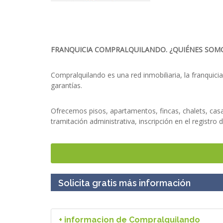
FRANQUICIA COMPRALQUILANDO. ¿QUIÉNES SOMO
Compralquilando es una red inmobiliaria, la franquici
garantías.
Ofrecemos pisos, apartamentos, fincas, chalets, casas 
tramitación administrativa, inscripción en el registro
Si le interesa emprender en el sector inmobiliario, 
rentabilidad.
Solicita gratis más información
POR QUÉ SER FRANQUICIADO DE FRANQUICIA CO
Formación inicial.
Marketing.
+ informacion de Compralquilando