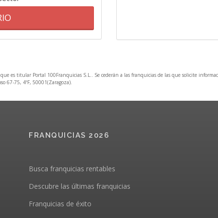
RIO
 que es titular Portal 100Franquicias S.L.. Se cederán a las franquicias de las que solicite informa
Coso 67-75, 4ºF, 50001(Zaragoza).
FRANQUICIAS 2026
Busca franquicias rentables
Descubre las últimas franquicias
Franquicias de éxito