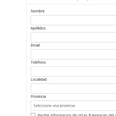
Información sobre la legislación vigente. Apoy
Curso de negociación.
Nombre
Zona de exclusividad.
Apellidos
Email
Teléfono
Localidad
Provincia
Recibir informacion de otras franquicias del