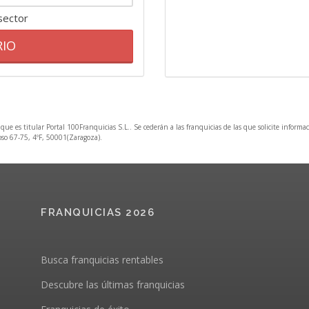
 sector
RIO
 que es titular Portal 100Franquicias S.L.. Se cederán a las franquicias de las que solicite informa
Coso 67-75, 4ºF, 50001(Zaragoza).
FRANQUICIAS 2026
Busca franquicias rentables
Descubre las últimas franquicias