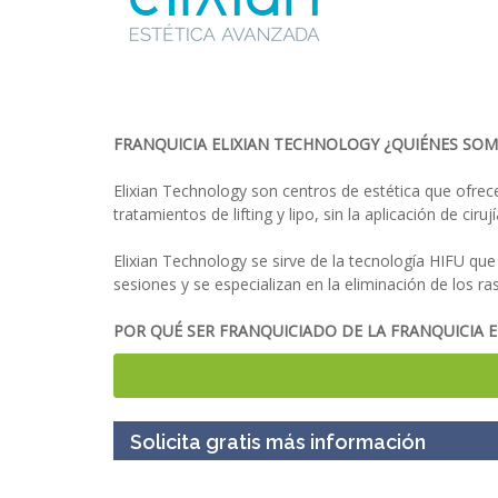
FRANQUICIA ELIXIAN TECHNOLOGY ¿QUIÉNES SO
Elixian Technology son centros de estética que ofrec
tratamientos de lifting y lipo, sin la aplicación de cir
Elixian Technology se sirve de la tecnología HIFU que 
sesiones y se especializan en la eliminación de los ra
POR QUÉ SER FRANQUICIADO DE LA FRANQUICIA 
Alta demanda de métodos no invasivos con res
Tecnologías exclusivas en el mundo de la belle
Formación continua
Solicita gratis más información
Apoyo en la gestión de tu centro
Asesoramiento personalizado