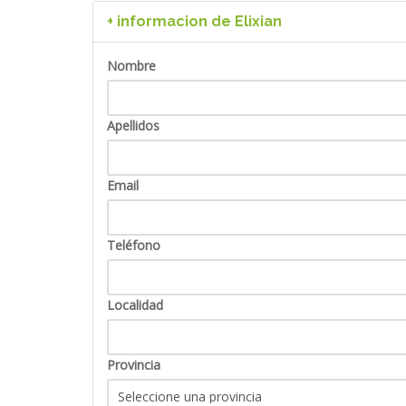
Explotación, publicidad y servicio técnico de ma
+ informacion de Elixian
Convenios y colaboraciones para ayudarte a au
Costes reducidos de funcionamiento.Resultados 
Nombre
Apellidos
Email
Teléfono
Localidad
Provincia