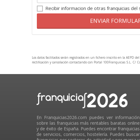
Recibir informacion de otras franquicias del
ENVIAR FORMULA
Los datos facilitados serán registrados en un fichero inscrito en la AEPD del
rectificación y cancelación contactando con Portal 100Franquicias S.L. C/ 
En Franquicias2026.com puedes ver información
sobre las franquicias más rentables baratas online
y de éxito de España. Puedes encontrar franquicias
de servicios, comercios, hostelería. Puedes buscar
franquicias por sectores de actividad y por marca y