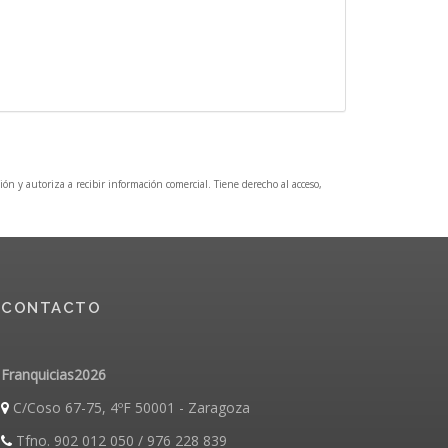
ción y autoriza a recibir información comercial. Tiene derecho al acceso,
CONTACTO
Franquicias2026
C/Coso 67-75, 4ºF 50001 - Zaragoza
Tfno. 902 012 050 / 976 228 839