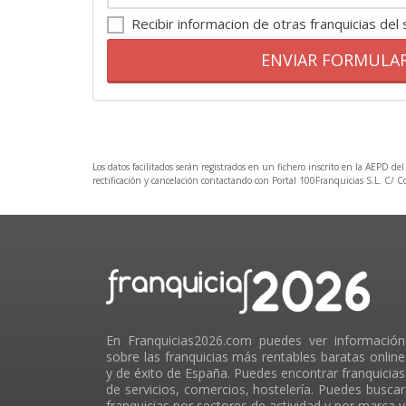
Recibir informacion de otras franquicias del
ENVIAR FORMULA
Los datos facilitados serán registrados en un fichero inscrito en la AEPD del
rectificación y cancelación contactando con Portal 100Franquicias S.L. C/ 
En Franquicias2026.com puedes ver información
sobre las franquicias más rentables baratas online
y de éxito de España. Puedes encontrar franquicias
de servicios, comercios, hostelería. Puedes buscar
franquicias por sectores de actividad y por marca y