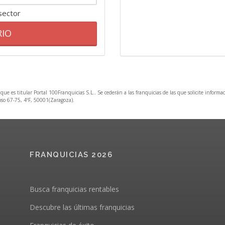
 sector
RIO
 que es titular Portal 100Franquicias S.L.. Se cederán a las franquicias de las que solicite informa
Coso 67-75, 4ºF, 50001(Zaragoza).
FRANQUICIAS 2026
Busca franquicias rentables
Descubre las últimas franquicias