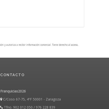
ción y autoriza a recibir información comercial. Tiene derecho al acceso,
CONTACTO
Franquicias2026
C/Coso 67-75, 4ºF 50001 - Zaragoza
Tfno. 902 012 050 / 976 228 839